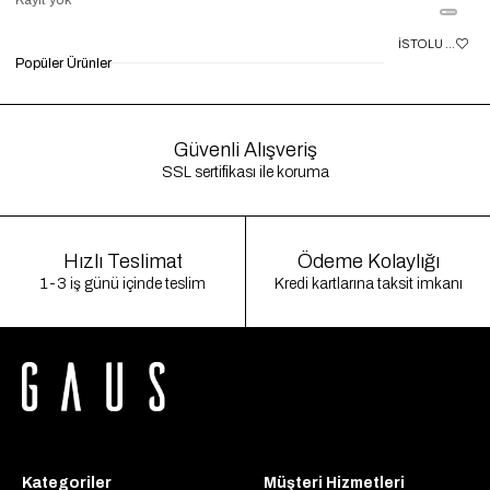
BORDO YIRTMAÇLI MUADIL KALEM ETEK GAUS00047
EKRU ASTARLI VOLANLI FISTOLU ETEK GAUS00077
Popüler Ürünler
₺899,90
₺399,90
%56
₺1.800,00
₺700,00
%61
₺1
Güvenli Alışveriş
SSL sertifikası ile koruma
Hızlı Teslimat
Ödeme Kolaylığı
1-3 iş günü içinde teslim
Kredi kartlarına taksit imkanı
Kategoriler
Müşteri Hizmetleri