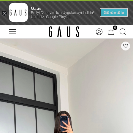
Gaus
Görüntüle
En İyi Deneyim İçin Uygulamayı İndirin!
Ücretsiz -Google Play'de
0