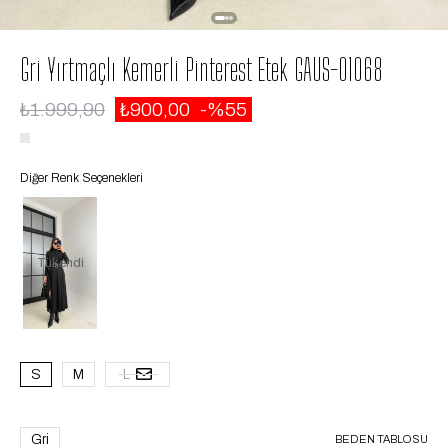
Gri Yırtmaçlı Kemerli Pinterest Etek GAUS-01068
₺1.999,90
₺900,00
55
Diğer Renk Seçenekleri
Tükendi
S
M
L
Gri
BEDEN TABLOSU