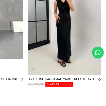
KAHVE YAN DEKOLTELI KETEN ELBISE GAUS00255
SIYAH ÖNÜ BAĞLAMALI YAKA FIRFIR DETAYLI ELBISE GAUS00347
₺1.200,00
₺399,90
%67