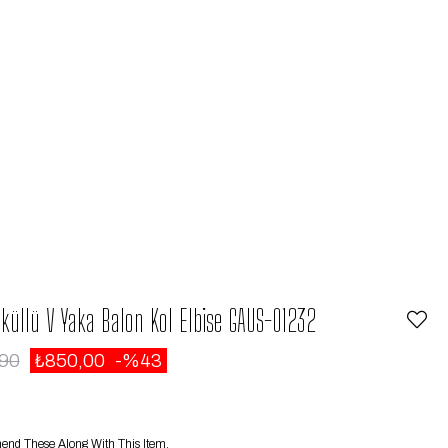
sküllü V Yaka Balon Kol Elbise GAUS-01232
,90
₺850,00
43
d These Along With This Item.