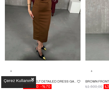
Çerez Kullanımı
BROWN SIDE MINI BELT DETAILED DRESS GAUS00055
₺1.500,00
₺450,00
%70
₺1.500,00
₺3
✕