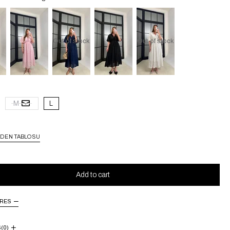
Out of stock
Out of stock
M
L
DEN TABLOSU
URES
S
(0)