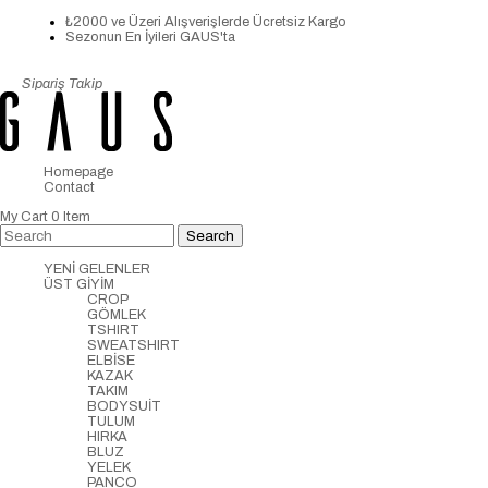
₺2000 ve Üzeri Alışverişlerde Ücretsiz Kargo
Sezonun En İyileri GAUS'ta
Sipariş Takip
Homepage
Contact
My Cart
0
Item
YENİ GELENLER
ÜST GİYİM
CROP
GÖMLEK
TSHIRT
SWEATSHIRT
ELBİSE
KAZAK
TAKIM
BODYSUİT
TULUM
HIRKA
BLUZ
YELEK
PANCO