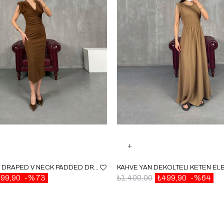
BROWN FRONT DRAPED V NECK PADDED DRESS GAUS00056
99,90
%73
₺1.400,00
₺499,90
%64