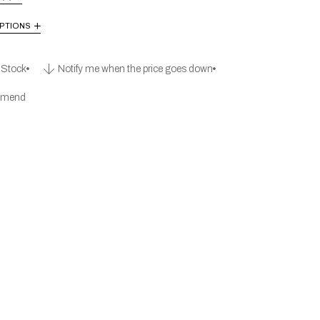
PTIONS
l Stock
Notify me when the price goes down
mend