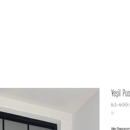
Yeşil Pü
₺1.499
We Recommen