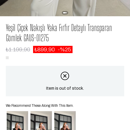
Yeşil Çiçek Nakışlı Yaka Fırfır Detaylı Transparan
Gömlek GAUS-01275
₺1.199,90
₺899,90
25
Item is out of stock.
We Recommend These Along With This Item.