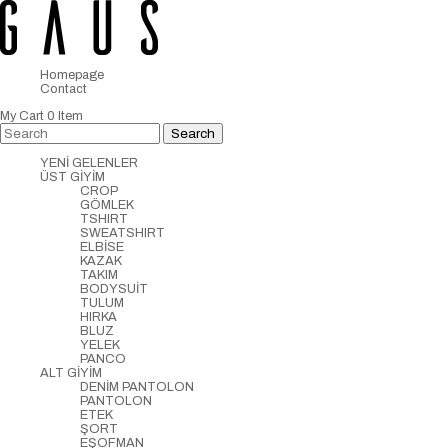
Homepage
Contact
My Cart
0
Item
YENİ GELENLER
ÜST GİYİM
CROP
GÖMLEK
TSHIRT
SWEATSHIRT
ELBİSE
KAZAK
TAKIM
BODYSUİT
TULUM
HIRKA
BLUZ
YELEK
PANCO
ALT GİYİM
DENİM PANTOLON
PANTOLON
ETEK
ŞORT
EŞOFMAN