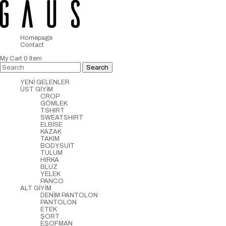
Homepage
Contact
My Cart
0
Item
YENİ GELENLER
ÜST GİYİM
CROP
GÖMLEK
TSHIRT
SWEATSHIRT
ELBİSE
KAZAK
TAKIM
BODYSUİT
TULUM
HIRKA
BLUZ
YELEK
PANCO
ALT GİYİM
DENİM PANTOLON
PANTOLON
ETEK
ŞORT
EŞOFMAN