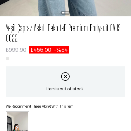
Yeşil Çapraz Askılı Dekolteli Premium Bodysuit GAUS-
0022
₺999,90
₺455,00
54
Item is out of stock.
We Recommend These Along With This Item.