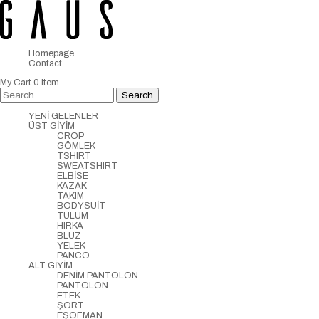
Homepage
Contact
My Cart
0
Item
YENİ GELENLER
ÜST GİYİM
CROP
GÖMLEK
TSHIRT
SWEATSHIRT
ELBİSE
KAZAK
TAKIM
BODYSUİT
TULUM
HIRKA
BLUZ
YELEK
PANCO
ALT GİYİM
DENİM PANTOLON
PANTOLON
ETEK
ŞORT
EŞOFMAN