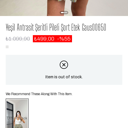
Yeşil Antrasit Şeritli Pileli Şort Etek Gaus00650
₺1.099,90
₺499,00
55
Item is out of stock.
We Recommend These Along With This Item.
Out of stock