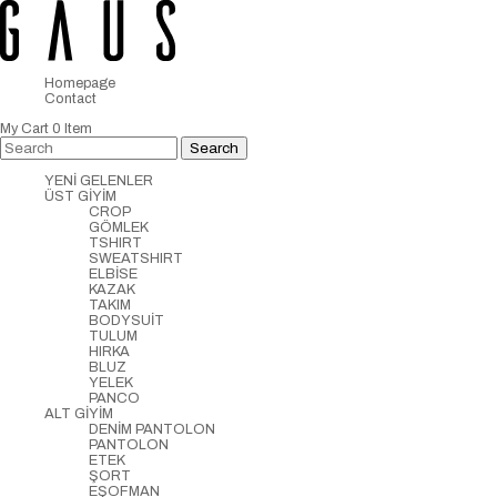
Homepage
Contact
My Cart
0
Item
YENİ GELENLER
ÜST GİYİM
CROP
GÖMLEK
TSHIRT
SWEATSHIRT
ELBİSE
KAZAK
TAKIM
BODYSUİT
TULUM
HIRKA
BLUZ
YELEK
PANCO
ALT GİYİM
DENİM PANTOLON
PANTOLON
ETEK
ŞORT
EŞOFMAN