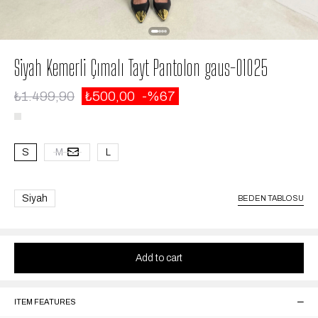
Siyah Kemerli Çımalı Tayt Pantolon gaus-01025
₺1.499,90
₺500,00
67
S
M
L
Siyah
BEDEN TABLOSU
ITEM FEATURES