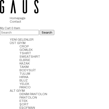
Homepage
Contact
My Cart
0
Item
YENİ GELENLER
ÜST GİYİM
CROP
GÖMLEK
TSHIRT
SWEATSHIRT
ELBİSE
KAZAK
TAKIM
BODYSUİT
TULUM
HIRKA
BLUZ
YELEK
PANCO
ALT GİYİM
DENİM PANTOLON
PANTOLON
ETEK
ŞORT
EŞOFMAN