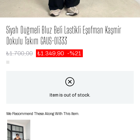
Siyah Düğmeli Bluz Beli Lastikli Eşofman Kaşmir
Dokulu Takım GAUS-01333
₺1.700,00
₺1.349,90
21
Item is out of stock.
We Recommend These Along With This Item.