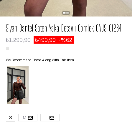
Siyah Dantel Saten Yaka Detaylı Gömlek GAUS-01264
₺1.299,90
₺499,90
62
We Recommend These Along With This Item.
S
M
L