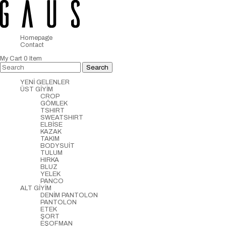
Homepage
Contact
My Cart
0
Item
YENİ GELENLER
ÜST GİYİM
CROP
GÖMLEK
TSHIRT
SWEATSHIRT
ELBİSE
KAZAK
TAKIM
BODYSUİT
TULUM
HIRKA
BLUZ
YELEK
PANCO
ALT GİYİM
DENİM PANTOLON
PANTOLON
ETEK
ŞORT
EŞOFMAN