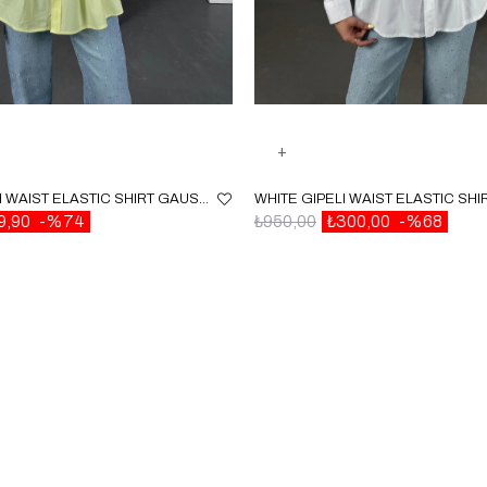
YELLOW GIPELI WAIST ELASTIC SHIRT GAUS00087
9,90
%74
₺950,00
₺300,00
%68