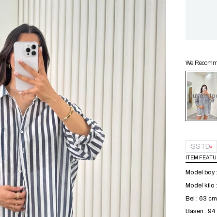
We Recommen
Out of sto
SSTD
ITEM FEAT
Model boy 
Model kilo 
Bel : 63 cm
Basen : 9