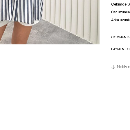
Çekimde S 
Üst uzunlu
Arka uzunl
COMMENT
PAYMENT O
Notify 