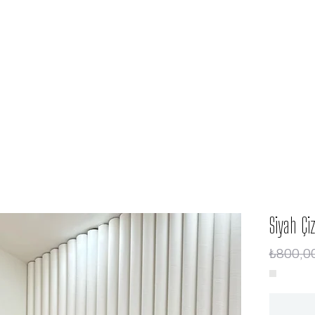
Siyah Ç
₺800,0