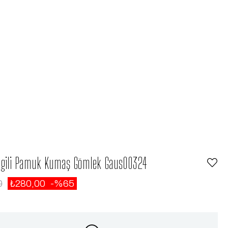
izgili Pamuk Kumaş Gömlek Gaus00324
0
₺280,00
65