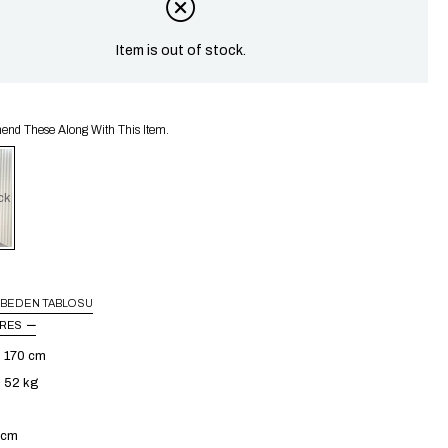
Item is out of stock.
d These Along With This Item.
ck
BEDEN TABLOSU
URES
: 170 cm
: 52 kg
4 cm