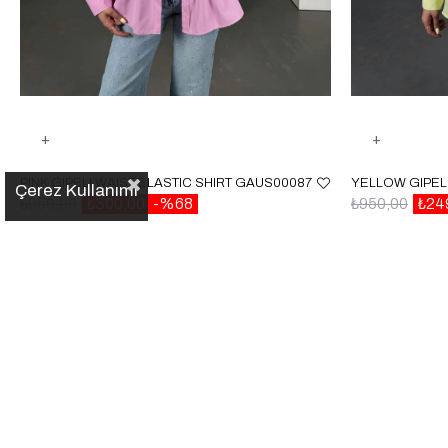
PINK GIPELI WAIST ELASTIC SHIRT GAUS00087
Çerez Kullanımı
₺950,00
₺300,00
%68
₺950,00
₺24
✕
Popüler Kategoriler
Son Aramalar
Sign up for our E-mail Newsletter
Kayıt yok