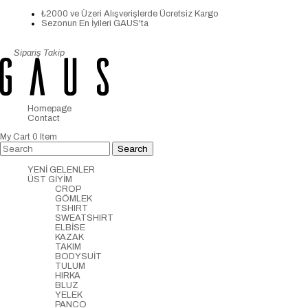
₺2000 ve Üzeri Alışverişlerde Ücretsiz Kargo
Sezonun En İyileri GAUS'ta
Sipariş Takip
Homepage
Contact
My Cart
0
Item
YENİ GELENLER
ÜST GİYİM
CROP
GÖMLEK
TSHIRT
SWEATSHIRT
ELBİSE
KAZAK
TAKIM
BODYSUİT
TULUM
HIRKA
BLUZ
YELEK
PANCO