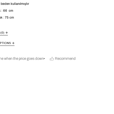
beden kullanılmıştır
k : 66 cm
uk : 75 cm
S
(0)
PTIONS
me when the price goes down
Recommend