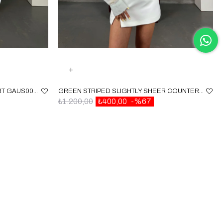
WHITE GIPELI WAIST ELASTIC SHIRT GAUS00087
GREEN STRIPED SLIGHTLY SHEER COUNTERPART SHIRT GAUS00153
₺1.200,00
₺400,00
%67