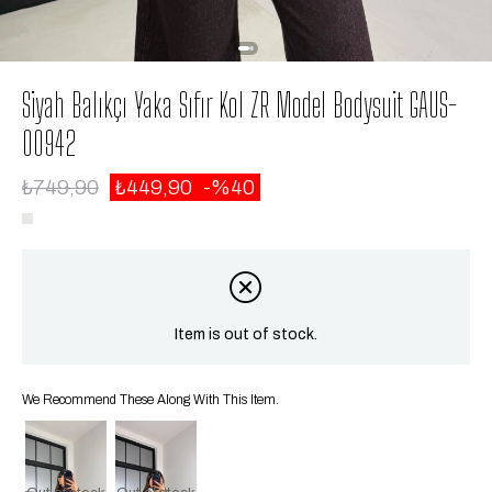
Siyah Balıkçı Yaka Sıfır Kol ZR Model Bodysuit GAUS-
00942
₺749,90
₺449,90
40
Item is out of stock.
We Recommend These Along With This Item.