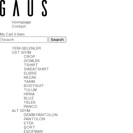
Homepage
Contact
My Cart
0
Item
YENİ GELENLER
ÜST GİYİM
CROP
GÖMLEK
TSHIRT
SWEATSHIRT
ELBİSE
KAZAK
TAKIM
BODYSUİT
TULUM
HIRKA
BLUZ
YELEK
PANCO
ALT GİYİM
DENİM PANTOLON
PANTOLON
ETEK
ŞORT
EŞOFMAN