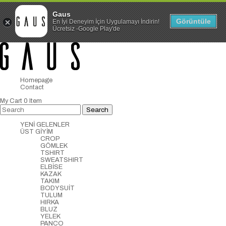
Gaus
Görüntüle
En İyi Deneyim İçin Uygulamayı İndirin!
Ücretsiz -Google Play'de
Homepage
Contact
My Cart
0
Item
YENİ GELENLER
ÜST GİYİM
CROP
GÖMLEK
TSHIRT
SWEATSHIRT
ELBİSE
KAZAK
TAKIM
BODYSUİT
TULUM
HIRKA
BLUZ
YELEK
PANCO