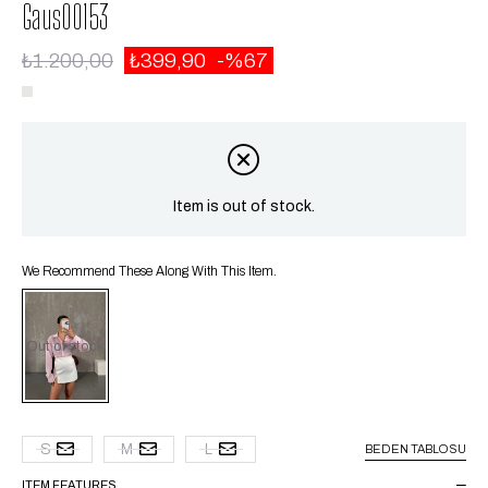
Gaus00153
₺1.200,00
₺399,90
67
Item is out of stock.
We Recommend These Along With This Item.
Out of stock
S
M
L
BEDEN TABLOSU
ITEM FEATURES