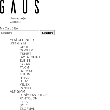
Homepage
Contact
My Cart
0
Item
YENİ GELENLER
ÜST GİYİM
CROP
GÖMLEK
TSHIRT
SWEATSHIRT
ELBİSE
KAZAK
TAKIM
BODYSUİT
TULUM
HIRKA
BLUZ
YELEK
PANCO
ALT GİYİM
DENİM PANTOLON
PANTOLON
ETEK
ŞORT
EŞOFMAN