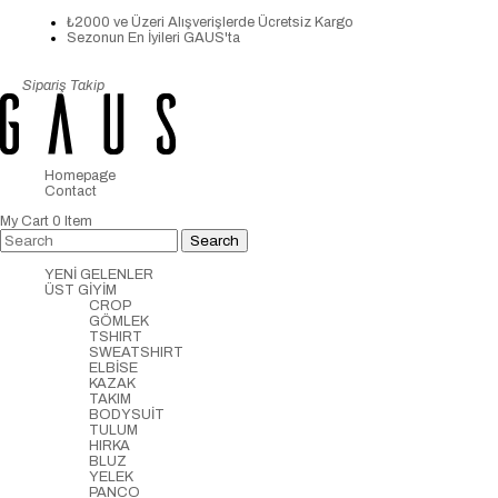
₺2000 ve Üzeri Alışverişlerde Ücretsiz Kargo
Sezonun En İyileri GAUS'ta
Sipariş Takip
Homepage
Contact
My Cart
0
Item
YENİ GELENLER
ÜST GİYİM
CROP
GÖMLEK
TSHIRT
SWEATSHIRT
ELBİSE
KAZAK
TAKIM
BODYSUİT
TULUM
HIRKA
BLUZ
YELEK
PANCO