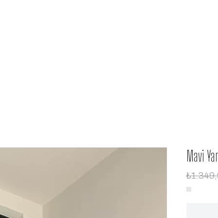
Mavi Yar
₺1.349