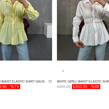
YELLOW GIPELI WAIST ELASTIC SHIRT GAUS00087
9,90
%74
₺950,00
₺300,00
%68