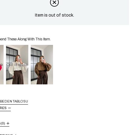
Item is out of stock.
d These Along With This Item.
ck
Out of stock
BEDEN TABLOSU
URES
S
(0)