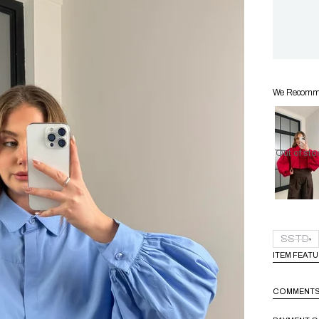
We Recommen
Out of sto
SSTD
ITEM FEAT
COMMENT