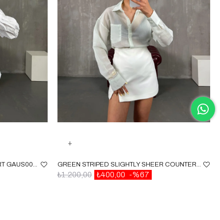
WHITE GIPELI WAIST ELASTIC SHIRT GAUS00087
GREEN STRIPED SLIGHTLY SHEER COUNTERPART SHIRT GAUS00153
₺1.200,00
₺400,00
%67