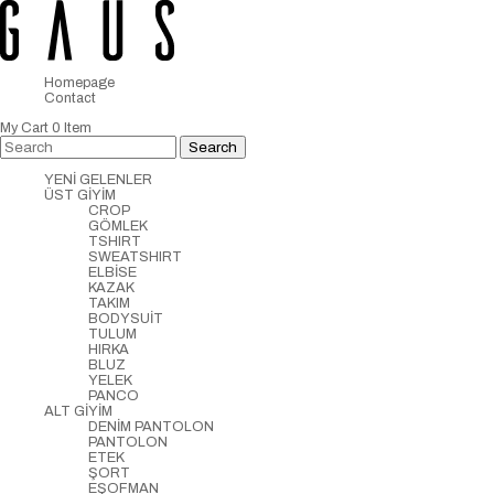
Homepage
Contact
My Cart
0
Item
YENİ GELENLER
ÜST GİYİM
CROP
GÖMLEK
TSHIRT
SWEATSHIRT
ELBİSE
KAZAK
TAKIM
BODYSUİT
TULUM
HIRKA
BLUZ
YELEK
PANCO
ALT GİYİM
DENİM PANTOLON
PANTOLON
ETEK
ŞORT
EŞOFMAN