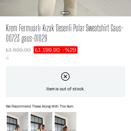
Krem Fermuarlı Kızak Desenli Polar Sweatshirt Gaus-
00723 gaus-01029
₺1.699,90
₺1.199,90
29
Item is out of stock.
We Recommend These Along With This Item.