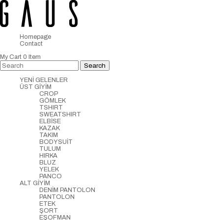
Homepage
Contact
My Cart
0
Item
YENİ GELENLER
ÜST GİYİM
CROP
GÖMLEK
TSHIRT
SWEATSHIRT
ELBİSE
KAZAK
TAKIM
BODYSUİT
TULUM
HIRKA
BLUZ
YELEK
PANCO
ALT GİYİM
DENİM PANTOLON
PANTOLON
ETEK
ŞORT
EŞOFMAN