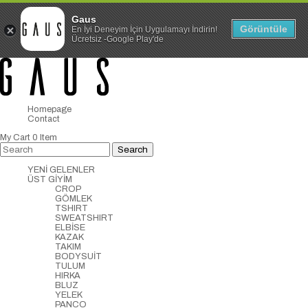
Gaus
Görüntüle
En İyi Deneyim İçin Uygulamayı İndirin!
Ücretsiz -Google Play'de
Homepage
Contact
My Cart
0
Item
YENİ GELENLER
ÜST GİYİM
CROP
GÖMLEK
TSHIRT
SWEATSHIRT
ELBİSE
KAZAK
TAKIM
BODYSUİT
TULUM
HIRKA
BLUZ
YELEK
PANCO