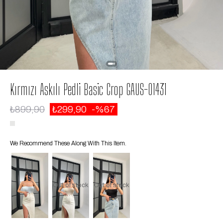
Kırmızı Askılı Pedli Basic Crop GAUS-01431
₺899,90
₺299,90
67
We Recommend These Along With This Item.
Out of stock
Out of stock