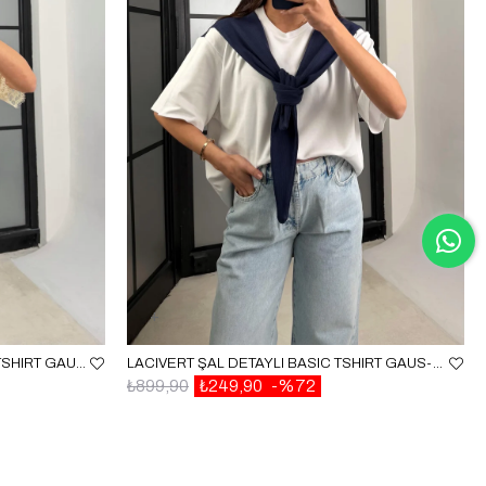
BEJ ASIMETRIK DANTEL DETAYLI TSHIRT GAUS-01164
LACIVERT ŞAL DETAYLI BASIC TSHIRT GAUS-01192
₺899,90
₺249,90
%72