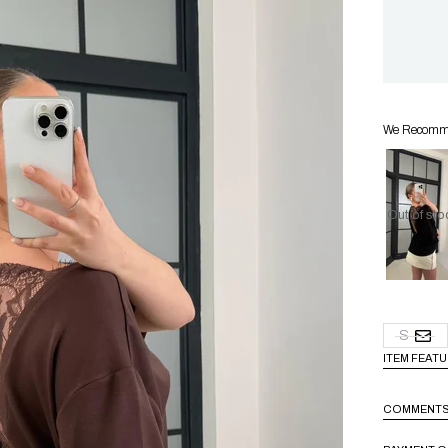
We Recommen
Out of sto
S
ITEM FEAT
COMMENT