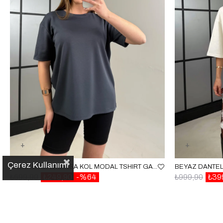
Çerez Kullanımı
ANTRASIT BASIC KISA KOL MODAL TSHIRT GAUS-01059
BEYAZ DANTEL
₺699,90
₺249,90
%64
₺999,90
₺39
✕