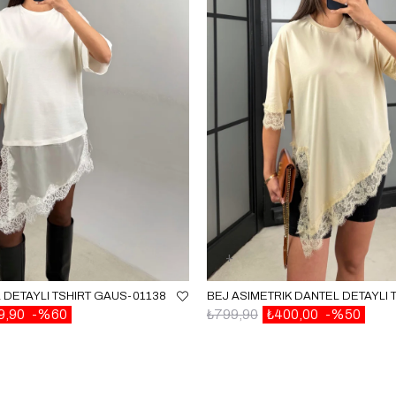
 DETAYLI TSHIRT GAUS-01138
9,90
%60
₺799,90
₺400,00
%50