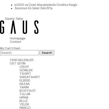
₺2000 ve Üzeri Alışverişlerde Ücretsiz Kargo
Sezonun En İyileri GAUS'ta
Sipariş Takip
Homepage
Contact
My Cart
0
Item
YENİ GELENLER
ÜST GİYİM
CROP
GÖMLEK
TSHIRT
SWEATSHIRT
ELBİSE
KAZAK
TAKIM
BODYSUİT
TULUM
HIRKA
BLUZ
YELEK
PANCO