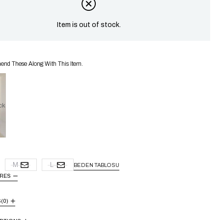
Item is out of stock.
d These Along With This Item.
ck
M
L
BEDEN TABLOSU
URES
S
(0)