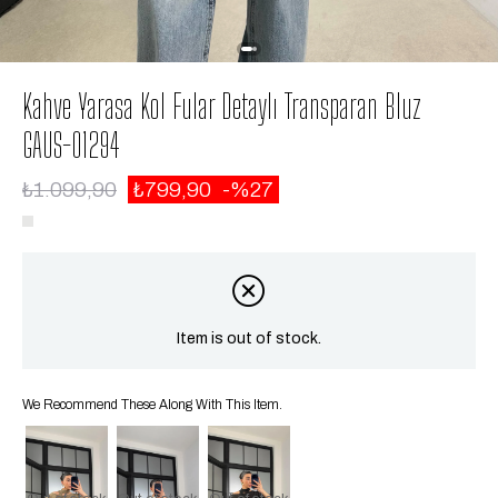
Kahve Yarasa Kol Fular Detaylı Transparan Bluz
GAUS-01294
₺1.099,90
₺799,90
27
Item is out of stock.
We Recommend These Along With This Item.