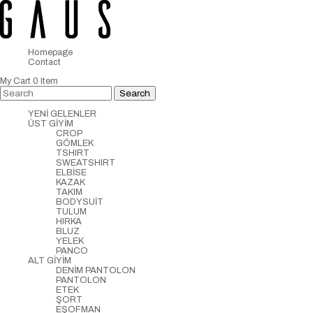
Homepage
Contact
My Cart
0
Item
YENİ GELENLER
ÜST GİYİM
CROP
GÖMLEK
TSHIRT
SWEATSHIRT
ELBİSE
KAZAK
TAKIM
BODYSUİT
TULUM
HIRKA
BLUZ
YELEK
PANCO
ALT GİYİM
DENİM PANTOLON
PANTOLON
ETEK
ŞORT
EŞOFMAN