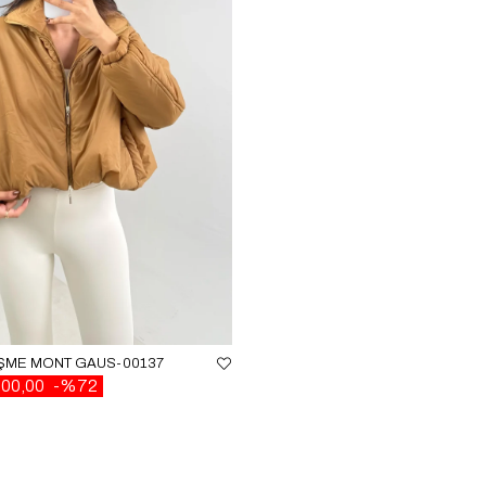
IŞME MONT GAUS-00137
500,00
%72