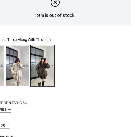
Item is out of stock.
d These Along With This Item.
ck
Out of stock
Out of stock
BEDEN TABLOSU
URES
S
(0)