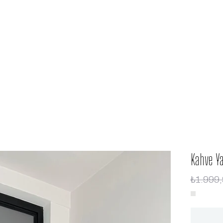
Kahve Y
₺1.999