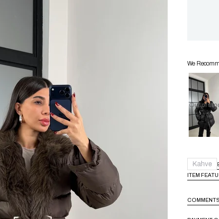
We Recommen
Out of sto
Kahve
ITEM FEAT
COMMENT