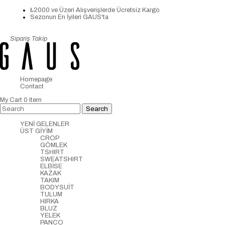
₺2000 ve Üzeri Alışverişlerde Ücretsiz Kargo
Sezonun En İyileri GAUS'ta
Sipariş Takip
Homepage
Contact
My Cart
0
Item
YENİ GELENLER
ÜST GİYİM
CROP
GÖMLEK
TSHIRT
SWEATSHIRT
ELBİSE
KAZAK
TAKIM
BODYSUİT
TULUM
HIRKA
BLUZ
YELEK
PANCO