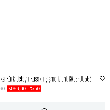
aka Kürk Detaylı Kuşaklı Şişme Mont GAUS-00563
,90
₺999,90
50