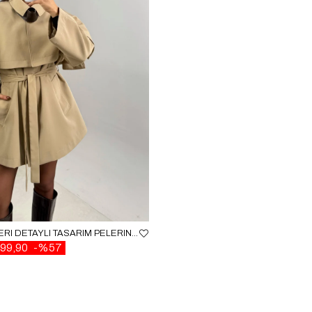
CAMEL YAKA DERI DETAYLI TASARIM PELERIN TRENÇKOT GAUS-00484
99,90
%57