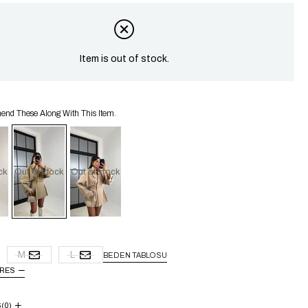
Item is out of stock.
d These Along With This Item.
ck
Out of stock
Out of stock
M
L
BEDEN TABLOSU
URES
S
(0)