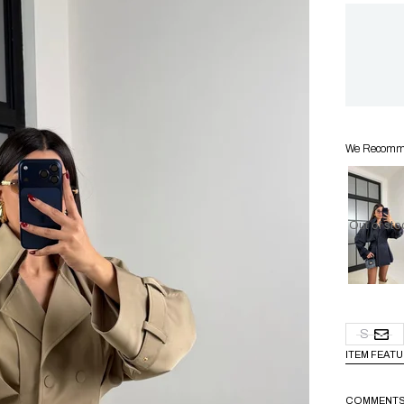
We Recommen
Out of sto
S
ITEM FEAT
COMMENT