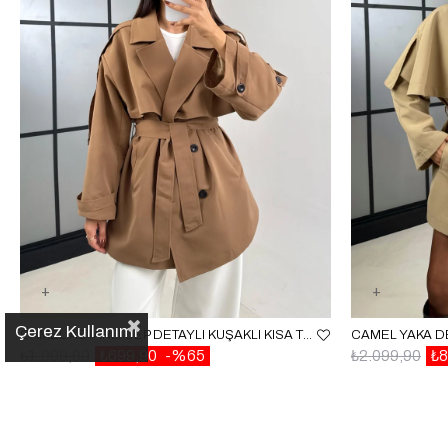
Çerez Kullanımı
CAMEL ASTARLI CEP DETAYLI KUŞAKLI KISA TRENÇKOT GAUS-00192
₺1.999,90
₺699,90
%65
₺2.099,90
₺8
✕