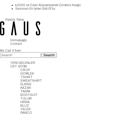
₺2000 ve Üzeri Alışverişlerde Ücretsiz Kargo
Sezonun En İyileri GAUS'ta
Sipariş Takip
Homepage
Contact
My Cart
0
Item
YENİ GELENLER
ÜST GİYİM
CROP
GÖMLEK
TSHIRT
SWEATSHIRT
ELBİSE
KAZAK
TAKIM
BODYSUİT
TULUM
HIRKA
BLUZ
YELEK
PANCO