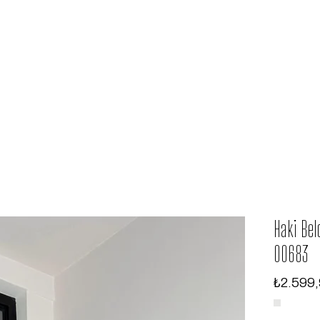
Haki Bel
00683
₺2.599