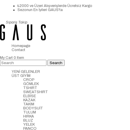
₺2000 ve Üzeri Alışverişlerde Ücretsiz Kargo
Sezonun En İyileri GAUS'ta
Sipariş Takip
Homepage
Contact
My Cart
0
Item
YENİ GELENLER
ÜST GİYİM
CROP
GÖMLEK
TSHIRT
SWEATSHIRT
ELBİSE
KAZAK
TAKIM
BODYSUİT
TULUM
HIRKA
BLUZ
YELEK
PANCO