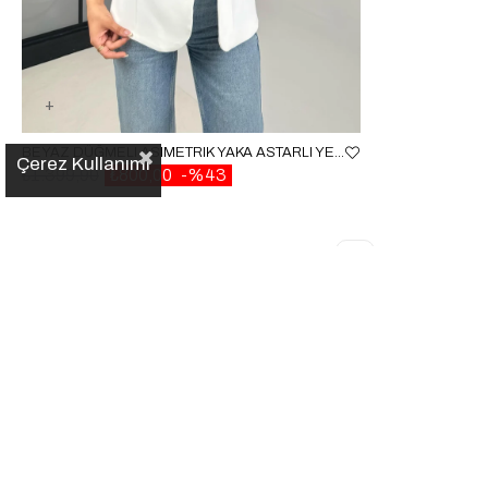
BEYAZ DÜĞMELI ASIMETRIK YAKA ASTARLI YELEK GAUS-01213
Çerez Kullanımı
₺1.399,90
₺800,00
%43
✕
Popüler Kategoriler
Son Aramalar
Sign up for our E-mail Newsletter
Kayıt yok
Send
Popüler Ürünler