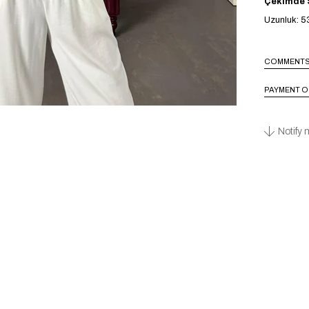
Çekimde S
Uzunluk: 5
COMMENT
PAYMENT O
Notify 