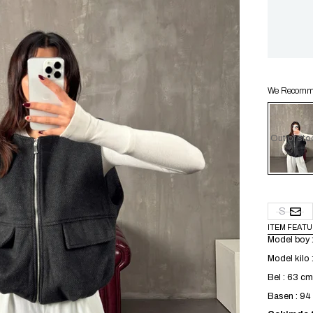
We Recommen
Out of sto
S
ITEM FEAT
Model boy 
Model kilo 
Bel : 63 cm
Basen : 9