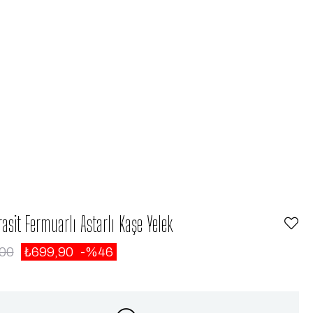
rasit Fermuarlı Astarlı Kaşe Yelek
,00
₺699,90
46