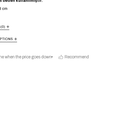
 beden kullanılmıştır.
3 cm
S
(0)
PTIONS
me when the price goes down
Recommend