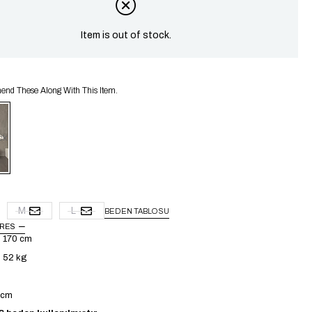
Item is out of stock.
d These Along With This Item.
ck
M
L
BEDEN TABLOSU
URES
: 170 cm
: 52 kg
4 cm