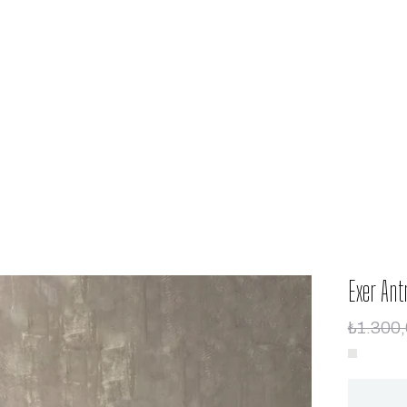
Exer Ant
₺1.300