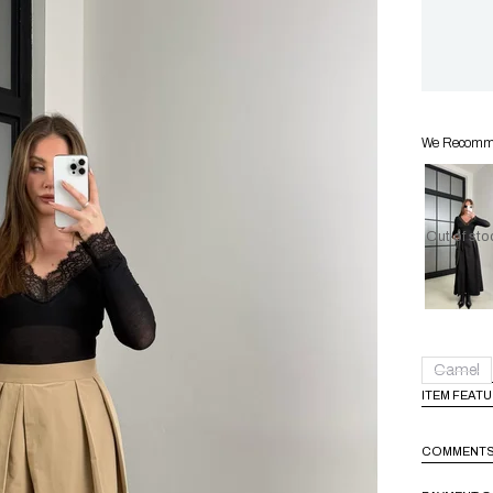
We Recommen
Out of sto
Camel
ITEM FEAT
COMMENT