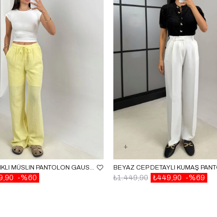
SARI BELI LASTIKLI MÜSLIN PANTOLON GAUS00586
9,90
%60
₺1.449,90
₺449,90
%69