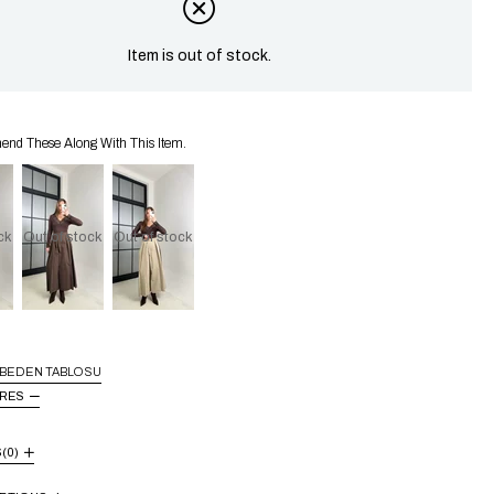
Item is out of stock.
d These Along With This Item.
ck
Out of stock
Out of stock
BEDEN TABLOSU
URES
S
(0)