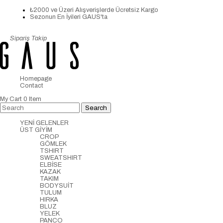
₺2000 ve Üzeri Alışverişlerde Ücretsiz Kargo
Sezonun En İyileri GAUS'ta
Sipariş Takip
Homepage
Contact
My Cart
0
Item
YENİ GELENLER
ÜST GİYİM
CROP
GÖMLEK
TSHIRT
SWEATSHIRT
ELBİSE
KAZAK
TAKIM
BODYSUİT
TULUM
HIRKA
BLUZ
YELEK
PANCO