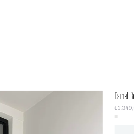
Camel Be
₺1.349