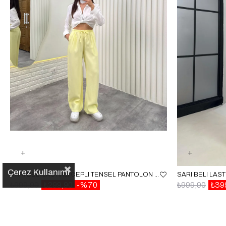
Çerez Kullanımı
SARI BELI LASTIKLI CEPLI TENSEL PANTOLON GAUS00314
₺999,90
₺299,90
%70
₺999,90
₺39