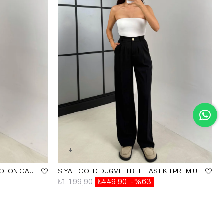
BEYAZ CEP DETAYLI KUMAŞ PANTOLON GAUS-00140
SIYAH GOLD DÜĞMELI BELI LASTIKLI PREMIUM PANTOLON GAUS-00141
₺1.199,90
₺449,90
%63