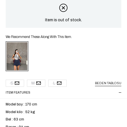
Item is out of stock.
We Recommend These Along With This Item.
Out of stock
S
M
L
BEDEN TABLOSU
ITEM FEATURES
Model boy : 170 cm
Model kilo : 52 kg
Bel : 63 cm