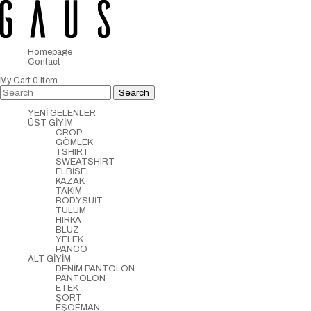
Homepage
Contact
My Cart
0
Item
YENİ GELENLER
ÜST GİYİM
CROP
GÖMLEK
TSHIRT
SWEATSHIRT
ELBİSE
KAZAK
TAKIM
BODYSUİT
TULUM
HIRKA
BLUZ
YELEK
PANCO
ALT GİYİM
DENİM PANTOLON
PANTOLON
ETEK
ŞORT
EŞOFMAN