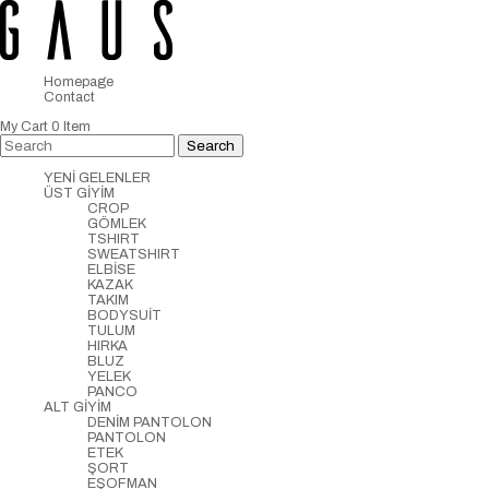
Homepage
Contact
My Cart
0
Item
YENİ GELENLER
ÜST GİYİM
CROP
GÖMLEK
TSHIRT
SWEATSHIRT
ELBİSE
KAZAK
TAKIM
BODYSUİT
TULUM
HIRKA
BLUZ
YELEK
PANCO
ALT GİYİM
DENİM PANTOLON
PANTOLON
ETEK
ŞORT
EŞOFMAN