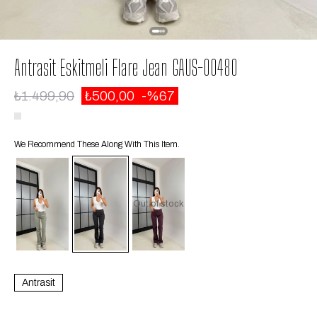
Antrasit Eskitmeli Flare Jean GAUS-00480
₺1.499,90
₺500,00
67
We Recommend These Along With This Item.
Out of stock
Antrasit