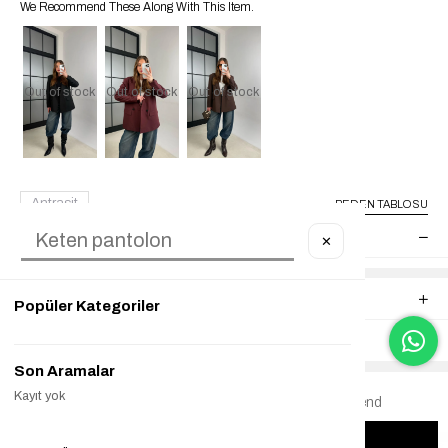
We Recommend These Along With This Item.
Out of stock
Out of stock
Out of stock
Antrasit
BEDEN TABLOSU
ITEM FEATURES
✕
COMMENTS
(0)
Popüler Kategoriler
PAYMENT OPTIONS
Son Aramalar
Kayıt yok
Notify me when the price goes down
Recommend