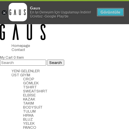
Gaus
Görüntüle
En İyi Deneyim İçin Uygulamayı İndirin!
Ücretsiz -Google Play'de
Homepage
Contact
My Cart
0
Item
YENİ GELENLER
ÜST GİYİM
CROP
GÖMLEK
TSHIRT
SWEATSHIRT
ELBİSE
KAZAK
TAKIM
BODYSUİT
TULUM
HIRKA
BLUZ
YELEK
PANCO