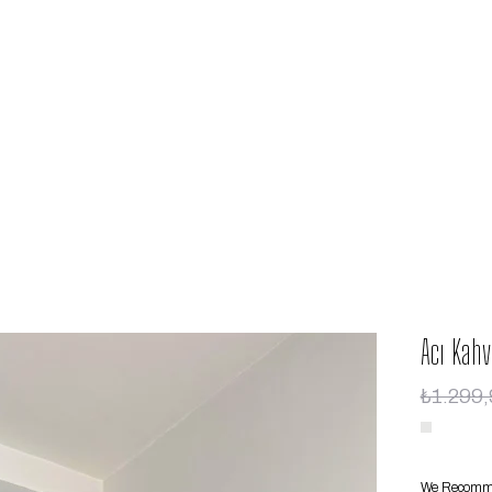
Acı Kah
₺1.299,
We Recommen