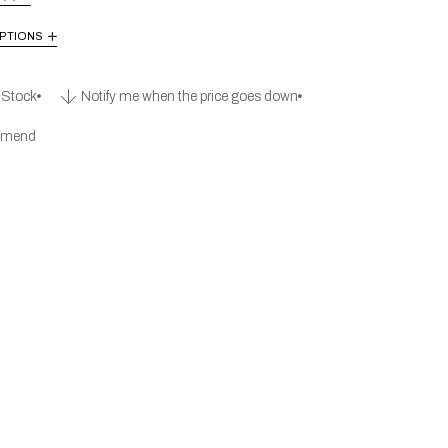
PTIONS
l Stock
Notify me when the price goes down
mend