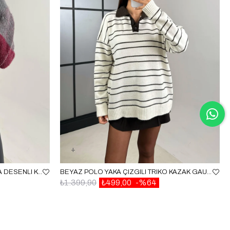
BORDO MADONNA YAKA BAKLAVA DESENLI KAZAK GAUS-00537
BEYAZ POLO YAKA ÇIZGILI TRIKO KAZAK GAUS-00601
₺1.399,90
₺499,00
%64