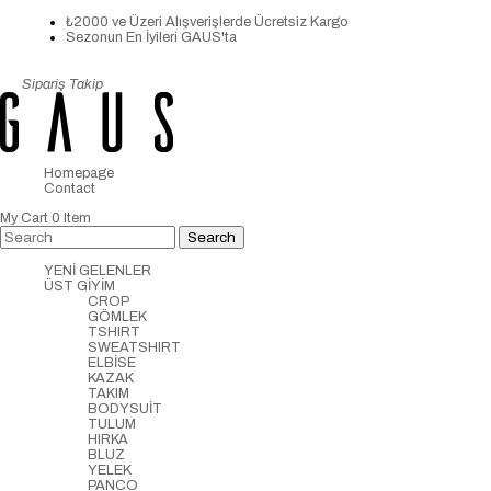
₺2000 ve Üzeri Alışverişlerde Ücretsiz Kargo
Sezonun En İyileri GAUS'ta
Sipariş Takip
Homepage
Contact
My Cart
0
Item
YENİ GELENLER
ÜST GİYİM
CROP
GÖMLEK
TSHIRT
SWEATSHIRT
ELBİSE
KAZAK
TAKIM
BODYSUİT
TULUM
HIRKA
BLUZ
YELEK
PANCO