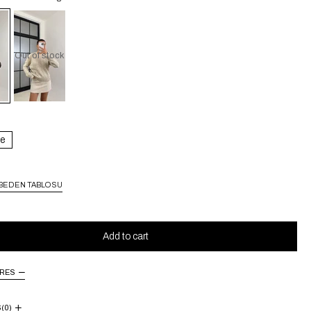
Out of stock
e
BEDEN TABLOSU
URES
S
(0)