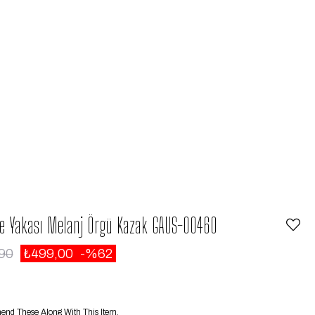
ve Yakası Melanj Örgü Kazak GAUS-00460
90
₺499,00
62
d These Along With This Item.