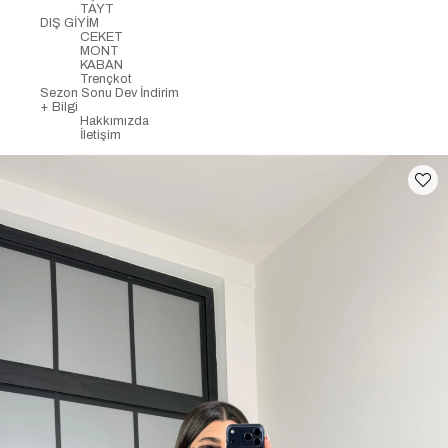
TAYT
DIŞ GİYİM
CEKET
MONT
KABAN
Trençkot
Sezon Sonu Dev İndirim
+ Bilgi
Hakkımızda
İletişim