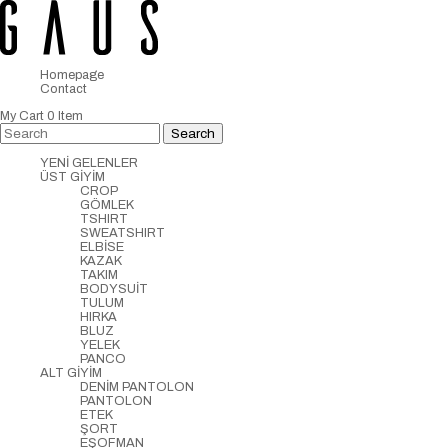
Homepage
Contact
My Cart
0
Item
YENİ GELENLER
ÜST GİYİM
CROP
GÖMLEK
TSHIRT
SWEATSHIRT
ELBİSE
KAZAK
TAKIM
BODYSUİT
TULUM
HIRKA
BLUZ
YELEK
PANCO
ALT GİYİM
DENİM PANTOLON
PANTOLON
ETEK
ŞORT
EŞOFMAN