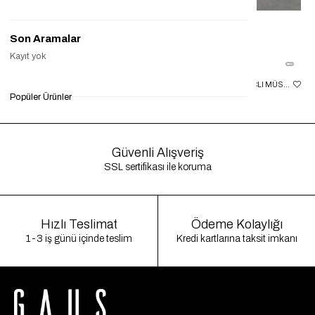
Son Aramalar
Kayıt yok
BORDO YIRTMAÇLI MUADIL KALEM ETEK GAUS00047
GRI ÖNÜ VOLAN YIRTMAÇLI MÜSLIN ETEK GAUS00186
Popüler Ürünler
₺899,90
₺399,90
%56
₺1.200,00
₺299,90
%75
₺7
Güvenli Alışveriş
SSL sertifikası ile koruma
Hızlı Teslimat
Ödeme Kolaylığı
1-3 iş günü içinde teslim
Kredi kartlarına taksit imkanı