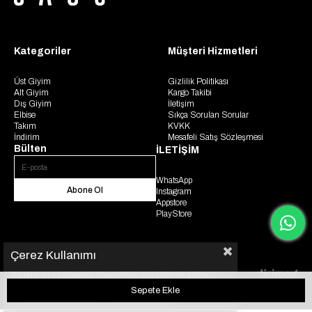
Kategoriler
Müşteri Hizmetleri
Üst Giyim
Gizlilik Politikası
Alt Giyim
Kargo Takibi
Dış Giyim
İletişim
Elbise
Sıkça Sorulan Sorular
Takım
KVKK
İndirim
Mesafeli Satış Sözleşmesi
Bülten
İLETİŞİM
WhatsApp
Abone Ol
Instagram
Appstore
PlayStore
Çerez Kullanımı
Sizlere en iyi alışveriş deneyimini sunabilmek adına
© 2025 Gaus. Tüm hakları saklıdır.
sitemizde çerezler(cookies) kullanmaktayız. Detaylı bilgi
için KVKK sözleşmesini inceleyebilirsiniz.