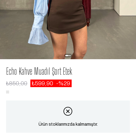
Echo Kahve Muadil Şort Etek
₺850,00
₺599,90
29
Ürün stoklarımızda kalmamıştır.