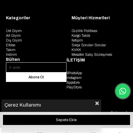
Kategoriler
Müşteri Hizmetleri
Üst Giyim
Gizlilik Politikası
Alt Giyim
Kargo Takibi
Dış Giyim
İletişim
Elbise
Sıkça Sorulan Sorular
Takım
KVKK
İndirim
Mesafeli Satış Sözleşmesi
Bülten
İLETİŞİM
WhatsApp
Abone Ol
Instagram
Appstore
PlayStore
Çerez Kullanımı
Sizlere en iyi alışveriş deneyimini sunabilmek adına
© 2025 Gaus. Tüm hakları saklıdır.
sitemizde çerezler(cookies) kullanmaktayız. Detaylı bilgi
için KVKK sözleşmesini inceleyebilirsiniz.