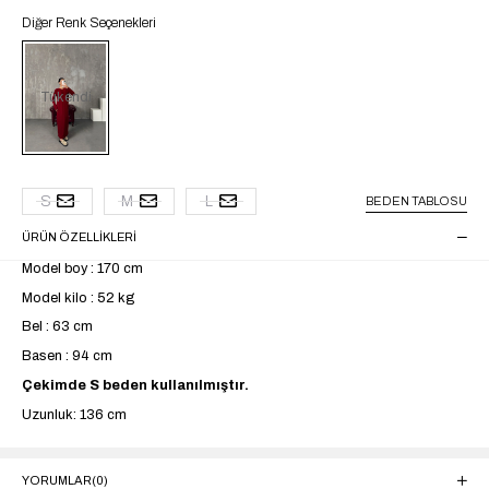
Diğer Renk Seçenekleri
Tükendi
S
M
L
BEDEN TABLOSU
ÜRÜN ÖZELLIKLERI
Model boy : 170 cm
Model kilo : 52 kg
Bel : 63 cm
Basen : 94 cm
Çekimde S beden kullanılmıştır.
Uzunluk: 136 cm
YORUMLAR
(0)