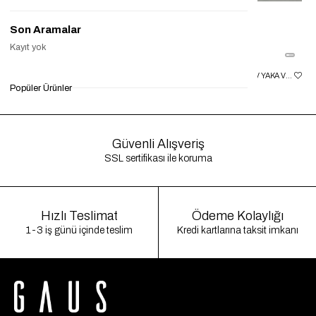
Son Aramalar
Kayıt yok
KAHVE YAN MINI KEMER DETAYLI ELBISE GAUS00055
KAHVE ÖNDEN DRAPELI V YAKA VATKALI ELBISE GAUS00056
Popüler Ürünler
₺1.500,00
₺450,00
%70
₺1.500,00
₺399,90
%73
₺1
Güvenli Alışveriş
SSL sertifikası ile koruma
Hızlı Teslimat
Ödeme Kolaylığı
1-3 iş günü içinde teslim
Kredi kartlarına taksit imkanı