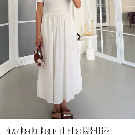
Beyaz Kısa Kol Kuşgöz İpli Elbise GAUS-01622