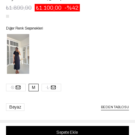
₺1.899,90
₺1.100,00
42
Diğer Renk Seçenekleri
S
M
L
Beyaz
BEDEN TABLOSU