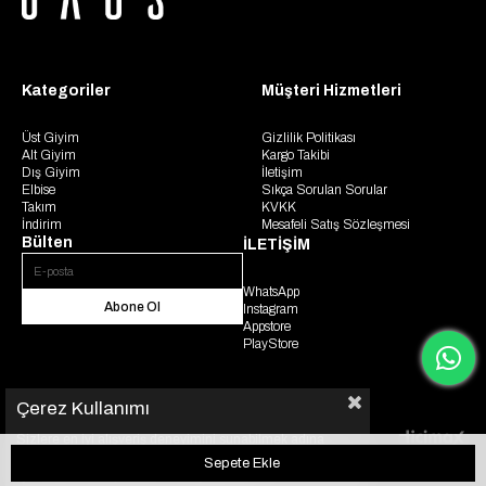
Kategoriler
Müşteri Hizmetleri
Üst Giyim
Gizlilik Politikası
Alt Giyim
Kargo Takibi
Dış Giyim
İletişim
Elbise
Sıkça Sorulan Sorular
Takım
KVKK
İndirim
Mesafeli Satış Sözleşmesi
Bülten
İLETİŞİM
WhatsApp
Abone Ol
Instagram
Appstore
PlayStore
Çerez Kullanımı
Sizlere en iyi alışveriş deneyimini sunabilmek adına
© 2025 Gaus. Tüm hakları saklıdır.
sitemizde çerezler(cookies) kullanmaktayız. Detaylı bilgi
için KVKK sözleşmesini inceleyebilirsiniz.