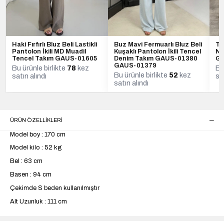
Haki Fırfırlı Bluz Beli Lastikli
Buz Mavi Fermuarlı Bluz Beli
Ta
Pantolon İkili MD Muadil
Kuşaklı Pantolon İkili Tencel
Na
Tencel Takım GAUS-01605
Denim Takım GAUS-01380
G
GAUS-01379
Bu ürünle birlikte
78
kez
Bu
Bu ürünle birlikte
52
kez
satın alındı
sa
satın alındı
ÜRÜN ÖZELLIKLERI
Model boy : 170 cm
Model kilo : 52 kg
Bel : 63 cm
Basen : 94 cm
Çekimde S beden kullanılmıştır
Alt Uzunluk : 111 cm