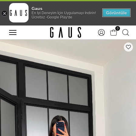
Gaus
Görüntüle
En İyi Deneyim İçin Uygulamayı İndirin!
Ücretsiz -Google Play'de
0