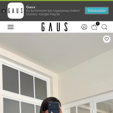
Gaus
Görüntüle
En İyi Deneyim İçin Uygulamayı İndirin!
Ücretsiz -Google Play'de
0