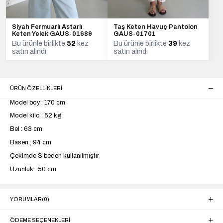
Siyah Fermuarlı Astarlı
Taş Keten Havuç Pantolon
Keten Yelek GAUS-01689
GAUS-01701
Bu ürünle birlikte
52
kez
Bu ürünle birlikte
39
kez
satın alındı
satın alındı
ÜRÜN ÖZELLIKLERI
Model boy : 170 cm
Model kilo : 52 kg
Bel : 63 cm
Basen : 94 cm
Çekimde S beden kullanılmıştır
Uzunluk : 50 cm
YORUMLAR
(0)
ÖDEME SEÇENEKLERI