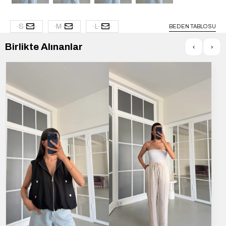
S
M
L
BEDEN TABLOSU
Birlikte Alınanlar
‹
›