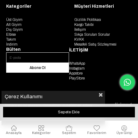
Kategoriler
Müşteri Hizmetleri
Üst Giyim
Gizlilik Politikası
Alt Giyim
Kargo Takibi
Dış Giyim
İletişim
Elbise
Sıkça Sorulan Sorular
Takım
KVKK
İndirim
Mesafeli Satış Sözleşmesi
Bülten
İLETİŞİM
WhatsApp
Abone Ol
Instagram
Appstore
PlayStore
Çerez Kullanımı
Sizlere en iyi alışveriş deneyimini sunabilmek adına
© 2025 Gaus. Tüm hakları saklıdır.
sitemizde çerezler(cookies) kullanmaktayız. Detaylı bilgi
için KVKK sözleşmesini inceleyebilirsiniz.
Anasayfa
Kategoriler
Sepetim
Favorilerim
Üye Girişi