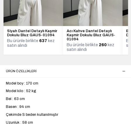
Siyah Dantel Detaylı Kaşmir
Acı Kahve Dantel Detaylı
Bo
Dokulu Bluz GAUS-01094
Kaşmir Dokulu Bluz GAUS-
Do
01094
Bu ürünle birlikte
637
kez
Bu
Bu ürünle birlikte
260
kez
satın alındı
sa
satın alındı
ÜRÜN ÖZELLIKLERI
Model boy : 170 cm
Model kilo : 52 kg
Bel : 63 cm
Basen : 94 cm
Çekimde S beden kullanılmıştır
Uzunluk : 58 cm