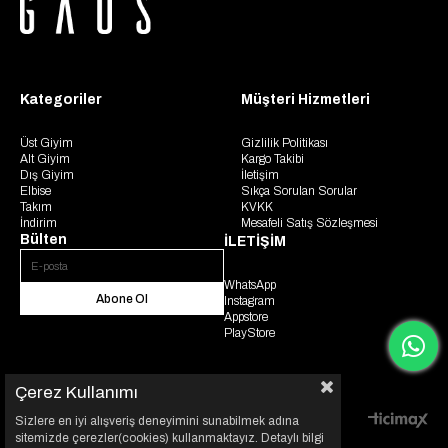
Kategoriler
Müşteri Hizmetleri
Üst Giyim
Gizlilik Politikası
Alt Giyim
Kargo Takibi
Dış Giyim
İletişim
Elbise
Sıkça Sorulan Sorular
Takım
KVKK
İndirim
Mesafeli Satış Sözleşmesi
Bülten
İLETİŞİM
WhatsApp
Abone Ol
Instagram
Appstore
PlayStore
Çerez Kullanımı
Sizlere en iyi alışveriş deneyimini sunabilmek adına
© 2025 Gaus. Tüm hakları saklıdır.
sitemizde çerezler(cookies) kullanmaktayız. Detaylı bilgi