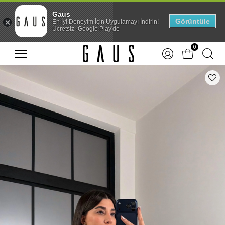
Gaus
Görüntüle
En İyi Deneyim İçin Uygulamayı İndirin!
Ücretsiz -Google Play'de
0