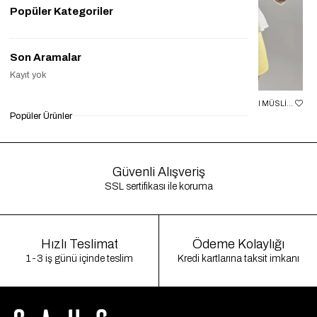
Popüler Kategoriler
Son Aramalar
Kayıt yok
SIYAH BEBE YAKA ÖNÜ BAĞLAMALI BLUZ GAUS00334
EKRU ÖNDEN BAĞLAMALI MÜSLIN BLUZ GAUS00520
Popüler Ürünler
₺999,90
₺249,90
%75
₺849,90
₺299,90
%65
₺8
Güvenli Alışveriş
SSL sertifikası ile koruma
Hızlı Teslimat
Ödeme Kolaylığı
1-3 iş günü içinde teslim
Kredi kartlarına taksit imkanı