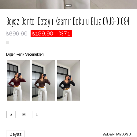
Beyaz Dantel Detaylı Kaşmir Dokulu Bluz GAUS-01094
₺699,90
₺199,90
71
Diğer Renk Seçenekleri
S
M
L
Beyaz
BEDEN TABLOSU