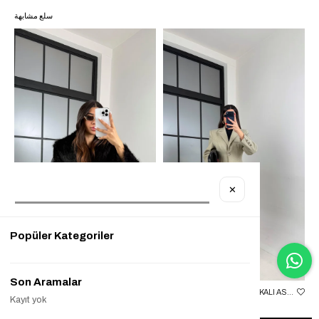
سلع مشابهة
✕
Popüler Kategoriler
Son Aramalar
SIYAH KÜRK DETAYLI ASTARLI KAŞE MONT GAUS-00559
YEŞIL ÖNÜ DÜĞMELI VATKALI ASTARLI PREMIUM KAŞE KABAN GAUS-01030
Kayıt yok
₺2.999,90
₺2.199,90
%27
₺2.899,90
₺1.100,00
%62