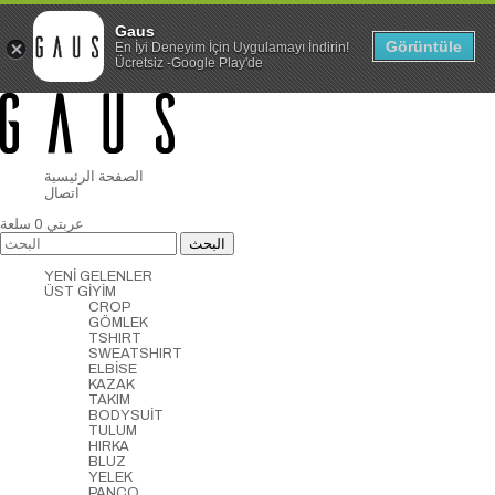
Gaus
Görüntüle
En İyi Deneyim İçin Uygulamayı İndirin!
Ücretsiz -Google Play'de
الصفحة الرئيسية
اتصال
عربتي
0
سلعة
YENİ GELENLER
ÜST GİYİM
CROP
GÖMLEK
TSHIRT
SWEATSHIRT
ELBİSE
KAZAK
TAKIM
BODYSUİT
TULUM
HIRKA
BLUZ
YELEK
PANCO