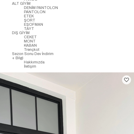
ALT GİYİM
DENİM PANTOLON
PANTOLON
ETEK
ŞORT
EŞOFMAN
TAYT
DIŞ GİYİM
CEKET
MONT
KABAN
Trençkot
Sezon Sonu Dev İndirim
+ Bilgi
Hakkımızda
İletişim