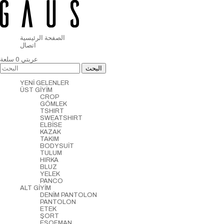
الصفحة الرئيسية
اتصال
عربتي
0
سلعة
YENİ GELENLER
ÜST GİYİM
CROP
GÖMLEK
TSHIRT
SWEATSHIRT
ELBİSE
KAZAK
TAKIM
BODYSUİT
TULUM
HIRKA
BLUZ
YELEK
PANCO
ALT GİYİM
DENİM PANTOLON
PANTOLON
ETEK
ŞORT
EŞOFMAN