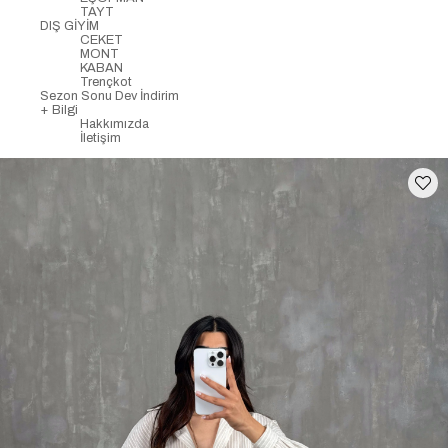
TAYT
DIŞ GİYİM
CEKET
MONT
KABAN
Trençkot
Sezon Sonu Dev İndirim
+ Bilgi
Hakkımızda
İletişim