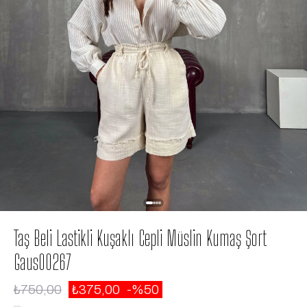
Taş Beli Lastikli Kuşaklı Cepli Müslin Kumaş Şort
Gaus00267
₺750,00
₺375,00
50