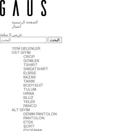
الصفحة الرئيسية
اتصال
عربتي
0
سلعة
YENİ GELENLER
ÜST GİYİM
CROP
GÖMLEK
TSHIRT
SWEATSHIRT
ELBİSE
KAZAK
TAKIM
BODYSUİT
TULUM
HIRKA
BLUZ
YELEK
PANCO
ALT GİYİM
DENİM PANTOLON
PANTOLON
ETEK
ŞORT
EŞOFMAN