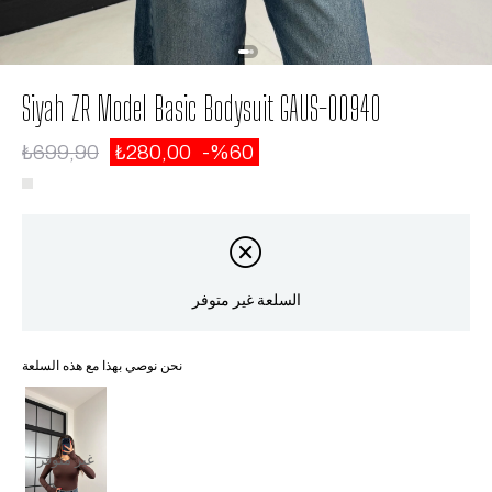
Siyah ZR Model Basic Bodysuit GAUS-00940
₺699,90
₺280,00
60
السلعة غير متوفر
نحن نوصي بهذا مع هذه السلعة
غير متوفر