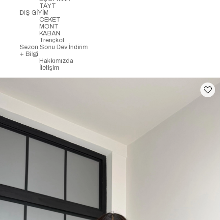
TAYT
DIŞ GİYİM
CEKET
MONT
KABAN
Trençkot
Sezon Sonu Dev İndirim
+ Bilgi
Hakkımızda
İletişim