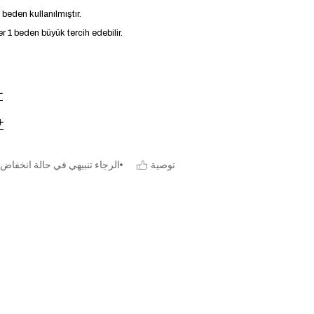
eden kullanılmıştır.
r 1 beden büyük tercih edebilir.
توصية
الرجاء تنبيهي في حالة انخفاض 