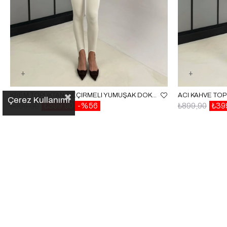
KREM TOPUKTAN GEÇIRMELI YUMUŞAK DOKULU TAYT GAUS-00215
Çerez Kullanımı
₺899,90
₺399,90
%56
₺899,90
₺39
✕
Popüler Kategoriler
Son Aramalar
التسجيل في القائمة البريدية
Kayıt yok