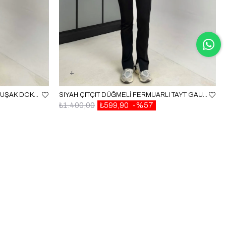
SIYAH TOPUKTAN GEÇIRMELI YUMUŞAK DOKULU TAYT GAUS-00215
SIYAH ÇITÇIT DÜĞMELİ FERMUARLI TAYT GAUS-00897
₺1.400,00
₺599,90
%57