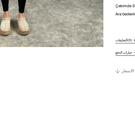
Çekimde S b
Ara bedenle
(0)
التعليقات
خيارات الدفع
الاسعار