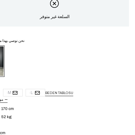
السلعة غير متوفر
نحن نوصي بهذا م
غ
M
L
BEDEN TABLOSU
مو
: 170 cm
: 52 kg
4 cm