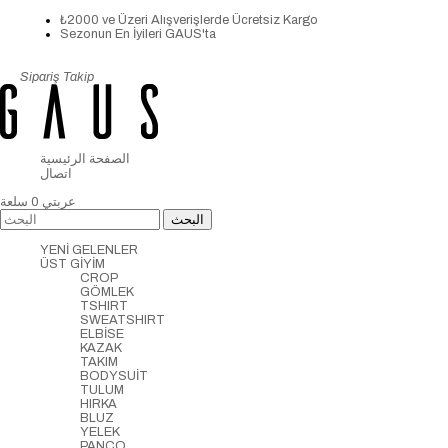
₺2000 ve Üzeri Alışverişlerde Ücretsiz Kargo
Sezonun En İyileri GAUS'ta
Sipariş Takip
الصفحة الرئيسية
اتصال
عربتي
0
سلعة
YENİ GELENLER
ÜST GİYİM
CROP
GÖMLEK
TSHIRT
SWEATSHIRT
ELBİSE
KAZAK
TAKIM
BODYSUİT
TULUM
HIRKA
BLUZ
YELEK
PANCO