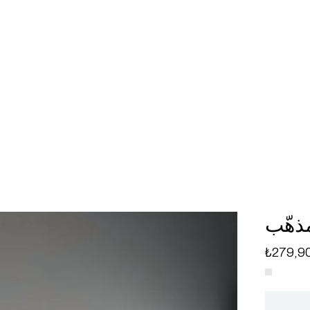
ذهّب
₺279,9