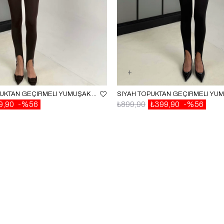
ACI KAHVE TOPUKTAN GEÇIRMELI YUMUŞAK DOKULU TAYT GAUS-00215
9,90
%56
₺899,90
₺399,90
%56