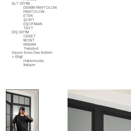
ALT GİYİM
DENİM PANTOLON
PANTOLON
ETEK
ŞORT
EŞOFMAN
TAYT
DIŞ GİYİM
CEKET
MONT
KABAN
Trençkot
Sezon Sonu Dev İndirim
+ Bilgi
Hakkımızda
İletişim