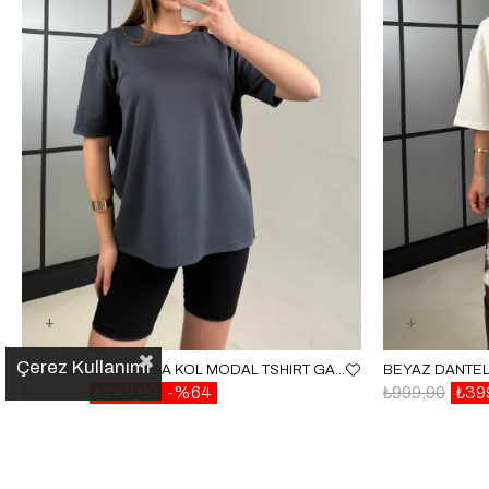
Çerez Kullanımı
ANTRASIT BASIC KISA KOL MODAL TSHIRT GAUS-01059
BEYAZ DANTEL
₺699,90
₺249,90
%64
₺999,90
₺39