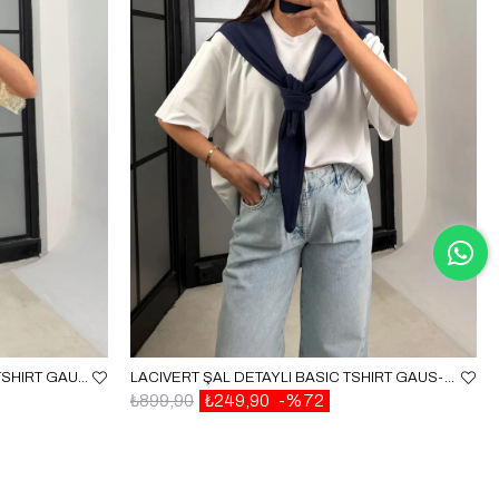
BEJ ASIMETRIK DANTEL DETAYLI TSHIRT GAUS-01164
LACIVERT ŞAL DETAYLI BASIC TSHIRT GAUS-01192
₺899,90
₺249,90
%72