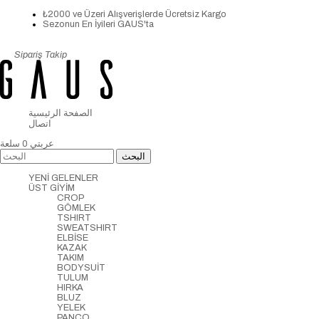
₺2000 ve Üzeri Alışverişlerde Ücretsiz Kargo
Sezonun En İyileri GAUS'ta
Sipariş Takip
الصفحة الرئيسية
اتصال
عربتي
0
سلعة
YENİ GELENLER
ÜST GİYİM
CROP
GÖMLEK
TSHIRT
SWEATSHIRT
ELBİSE
KAZAK
TAKIM
BODYSUİT
TULUM
HIRKA
BLUZ
YELEK
PANCO