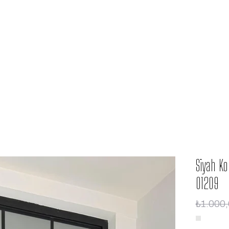
Siyah Ko
01209
₺1.000