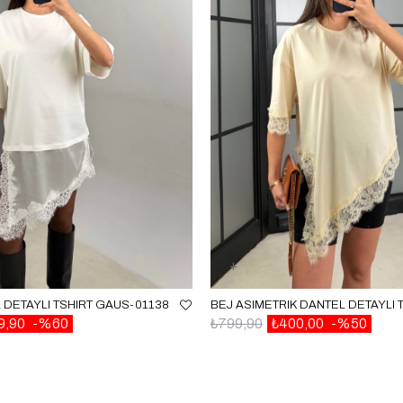
 DETAYLI TSHIRT GAUS-01138
9,90
%60
₺799,90
₺400,00
%50