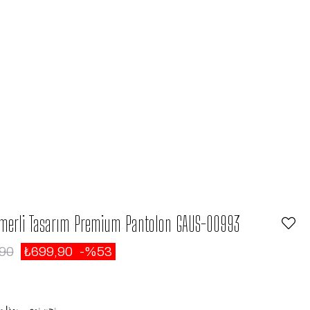
emerli Tasarım Premium Pantolon GAUS-00993
,90
₺699,90
53
نحن نوصي بهذا م