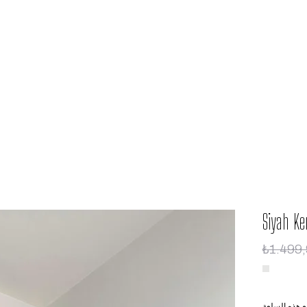
Siyah K
₺1.499
ع هذه السلعة