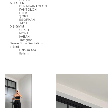
ALT GİYİM
DENİM PANTOLON
PANTOLON
ETEK
ŞORT
EŞOFMAN
TAYT
DIŞ GİYİM
CEKET
MONT
KABAN
Trençkot
Sezon Sonu Dev İndirim
+ Bilgi
Hakkımızda
İletişim