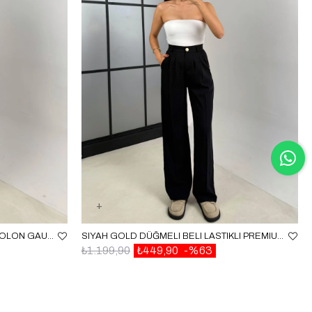
BEYAZ CEP DETAYLI KUMAŞ PANTOLON GAUS-00140
SIYAH GOLD DÜĞMELI BELI LASTIKLI PREMIUM PANTOLON GAUS-00141
₺1.199,90
₺449,90
%63