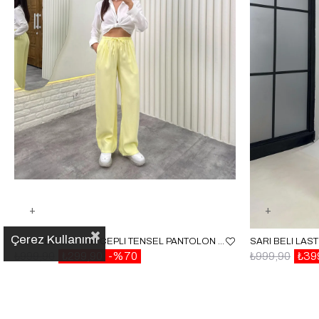
Çerez Kullanımı
SARI BELI LASTIKLI CEPLI TENSEL PANTOLON GAUS00314
₺999,90
₺299,90
%70
₺999,90
₺39