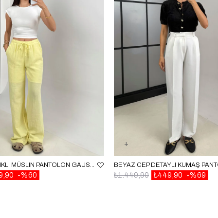
SARI BELI LASTIKLI MÜSLIN PANTOLON GAUS00586
9,90
%60
₺1.449,90
₺449,90
%69