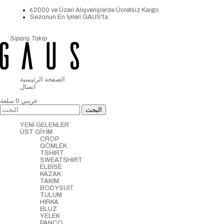
₺2000 ve Üzeri Alışverişlerde Ücretsiz Kargo
Sezonun En İyileri GAUS'ta
Sipariş Takip
الصفحة الرئيسية
اتصال
عربتي
0
سلعة
YENİ GELENLER
ÜST GİYİM
CROP
GÖMLEK
TSHIRT
SWEATSHIRT
ELBİSE
KAZAK
TAKIM
BODYSUİT
TULUM
HIRKA
BLUZ
YELEK
PANCO