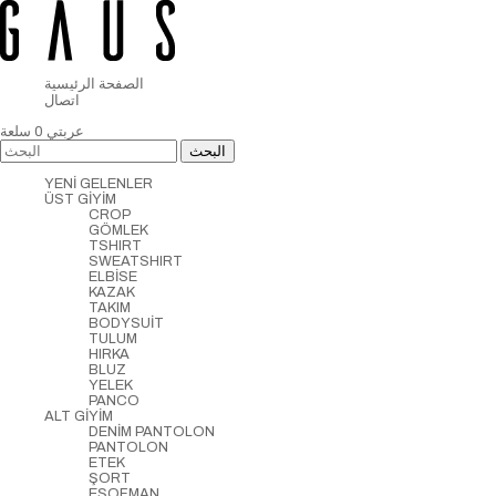
الصفحة الرئيسية
اتصال
عربتي
0
سلعة
YENİ GELENLER
ÜST GİYİM
CROP
GÖMLEK
TSHIRT
SWEATSHIRT
ELBİSE
KAZAK
TAKIM
BODYSUİT
TULUM
HIRKA
BLUZ
YELEK
PANCO
ALT GİYİM
DENİM PANTOLON
PANTOLON
ETEK
ŞORT
EŞOFMAN