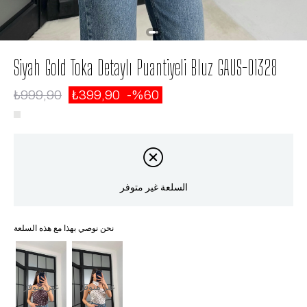
Siyah Gold Toka Detaylı Puantiyeli Bluz GAUS-01328
₺999,90
₺399,90
60
السلعة غير متوفر
نحن نوصي بهذا مع هذه السلعة
غير متوفر
غير متوفر