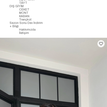
TAYT
DIŞ GİYİM
CEKET
MONT
KABAN
Trençkot
Sezon Sonu Dev İndirim
+ Bilgi
Hakkımızda
İletişim