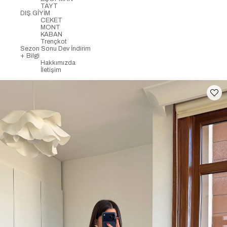
TAYT
DIŞ GİYİM
CEKET
MONT
KABAN
Trençkot
Sezon Sonu Dev İndirim
+ Bilgi
Hakkımızda
İletişim