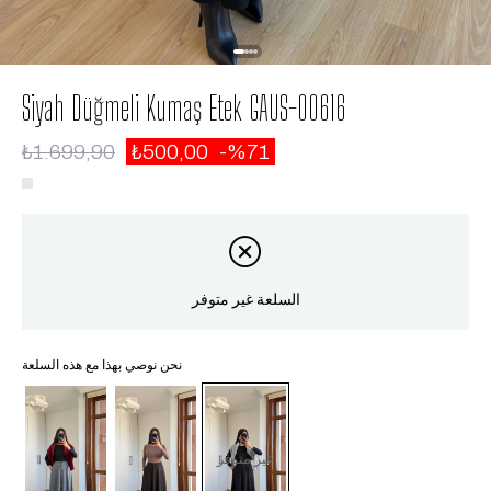
Siyah Düğmeli Kumaş Etek GAUS-00616
₺1.699,90
₺500,00
71
السلعة غير متوفر
نحن نوصي بهذا مع هذه السلعة
غير متوفر