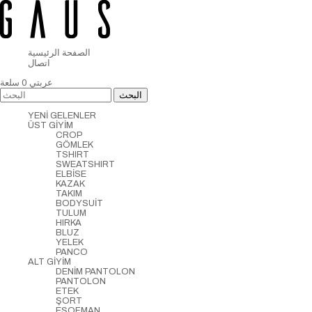
الصفحة الرئيسية
اتصال
عربتي
0
سلعة
YENİ GELENLER
ÜST GİYİM
CROP
GÖMLEK
TSHIRT
SWEATSHIRT
ELBİSE
KAZAK
TAKIM
BODYSUİT
TULUM
HIRKA
BLUZ
YELEK
PANCO
ALT GİYİM
DENİM PANTOLON
PANTOLON
ETEK
ŞORT
EŞOFMAN