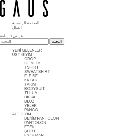
الصفحة الرئيسية
اتصال
عربتي
0
سلعة
YENİ GELENLER
ÜST GİYİM
CROP
GÖMLEK
TSHIRT
SWEATSHIRT
ELBİSE
KAZAK
TAKIM
BODYSUİT
TULUM
HIRKA
BLUZ
YELEK
PANCO
ALT GİYİM
DENİM PANTOLON
PANTOLON
ETEK
ŞORT
EŞOFMAN