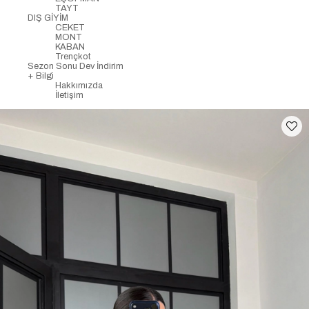
TAYT
DIŞ GİYİM
CEKET
MONT
KABAN
Trençkot
Sezon Sonu Dev İndirim
+ Bilgi
Hakkımızda
İletişim