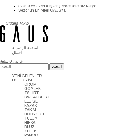
₺2000 ve Üzeri Alışverişlerde Ücretsiz Kargo
Sezonun En İyileri GAUS'ta
Sipariş Takip
الصفحة الرئيسية
اتصال
عربتي
0
سلعة
YENİ GELENLER
ÜST GİYİM
CROP
GÖMLEK
TSHIRT
SWEATSHIRT
ELBİSE
KAZAK
TAKIM
BODYSUİT
TULUM
HIRKA
BLUZ
YELEK
PANCO