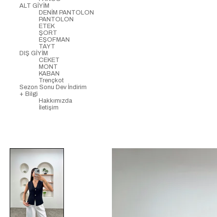
ALT GİYİM
DENİM PANTOLON
PANTOLON
ETEK
ŞORT
EŞOFMAN
TAYT
DIŞ GİYİM
CEKET
MONT
KABAN
Trençkot
Sezon Sonu Dev İndirim
+ Bilgi
Hakkımızda
İletişim