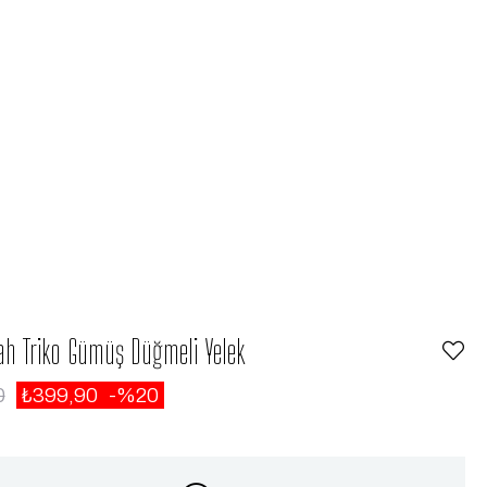
ah Triko Gümüş Düğmeli Yelek
0
₺399,90
20