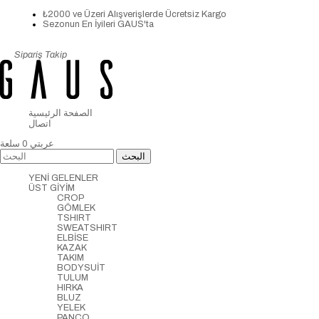
₺2000 ve Üzeri Alışverişlerde Ücretsiz Kargo
Sezonun En İyileri GAUS'ta
Sipariş Takip
الصفحة الرئيسية
اتصال
عربتي
0
سلعة
YENİ GELENLER
ÜST GİYİM
CROP
GÖMLEK
TSHIRT
SWEATSHIRT
ELBİSE
KAZAK
TAKIM
BODYSUİT
TULUM
HIRKA
BLUZ
YELEK
PANCO