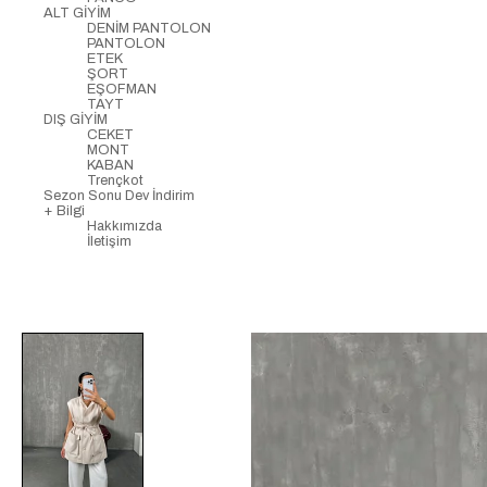
ALT GİYİM
DENİM PANTOLON
PANTOLON
ETEK
ŞORT
EŞOFMAN
TAYT
DIŞ GİYİM
CEKET
MONT
KABAN
Trençkot
Sezon Sonu Dev İndirim
+ Bilgi
Hakkımızda
İletişim