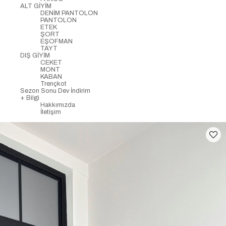
ALT GİYİM
DENİM PANTOLON
PANTOLON
ETEK
ŞORT
EŞOFMAN
TAYT
DIŞ GİYİM
CEKET
MONT
KABAN
Trençkot
Sezon Sonu Dev İndirim
+ Bilgi
Hakkımızda
İletişim