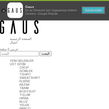
Gaus
Görüntüle
En İyi Deneyim İçin Uygulamayı İndirin!
Ücretsiz -Google Play'de
الصفحة الرئيسية
اتصال
عربتي
0
سلعة
YENİ GELENLER
ÜST GİYİM
CROP
GÖMLEK
TSHIRT
SWEATSHIRT
ELBİSE
KAZAK
TAKIM
BODYSUİT
TULUM
HIRKA
BLUZ
YELEK
PANCO