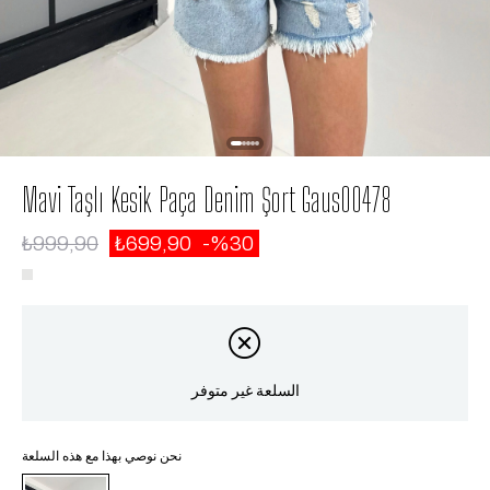
Mavi Taşlı Kesik Paça Denim Şort Gaus00478
₺999,90
₺699,90
30
السلعة غير متوفر
نحن نوصي بهذا مع هذه السلعة