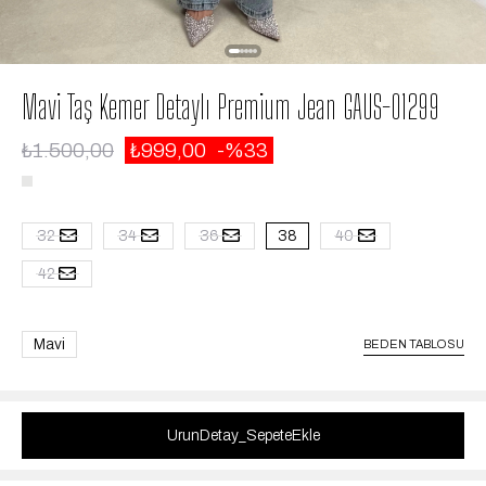
Mavi Taş Kemer Detaylı Premium Jean GAUS-01299
₺1.500,00
₺999,00
33
32
34
36
38
40
42
Mavi
BEDEN TABLOSU