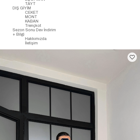
TAYT
DIŞ GİYİM
CEKET
MONT
KABAN
Trençkot
Sezon Sonu Dev İndirim
+ Bilgi
Hakkımızda
İletişim