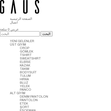
الصفحة الرئيسية
اتصال
عربتي
0
سلعة
YENİ GELENLER
ÜST GİYİM
CROP
GÖMLEK
TSHIRT
SWEATSHIRT
ELBİSE
KAZAK
TAKIM
BODYSUİT
TULUM
HIRKA
BLUZ
YELEK
PANCO
ALT GİYİM
DENİM PANTOLON
PANTOLON
ETEK
ŞORT
EŞOFMAN