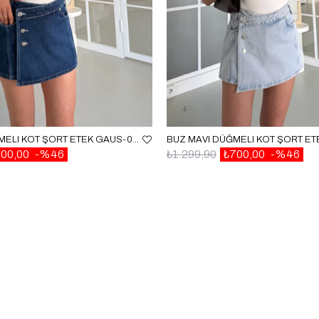
LACIVERT DÜĞMELI KOT ŞORT ETEK GAUS-01724
00,00
%46
₺1.299,90
₺700,00
%46