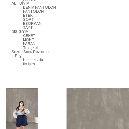
ALT GİYİM
DENİM PANTOLON
PANTOLON
ETEK
ŞORT
EŞOFMAN
TAYT
DIŞ GİYİM
CEKET
MONT
KABAN
Trençkot
Sezon Sonu Dev İndirim
+ Bilgi
Hakkımızda
İletişim