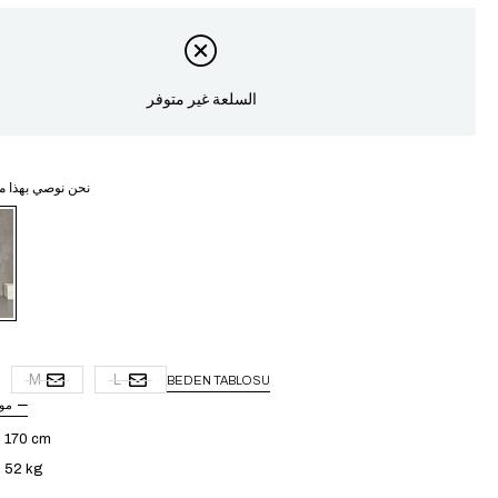
السلعة غير متوفر
نحن نوصي بهذا م
غ
M
L
BEDEN TABLOSU
مو
: 170 cm
: 52 kg