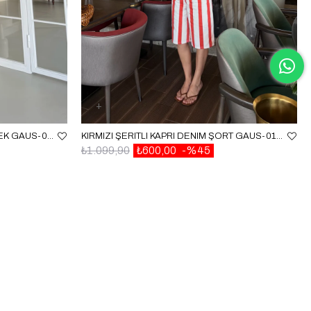
BUZ MAVI DÜĞMELI KOT ŞORT ETEK GAUS-01724
KIRMIZI ŞERITLI KAPRI DENIM ŞORT GAUS-01713
₺1.099,90
₺600,00
%45