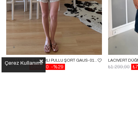
EKRU MUADIL ASTARLI PULLU ŞORT GAUS-01651
Çerez Kullanımı
₺1.200,00
₺849,90
%29
₺1.299,90
₺7
✕
Popüler Kategoriler
Son Aramalar
التسجيل في القائمة البريدية