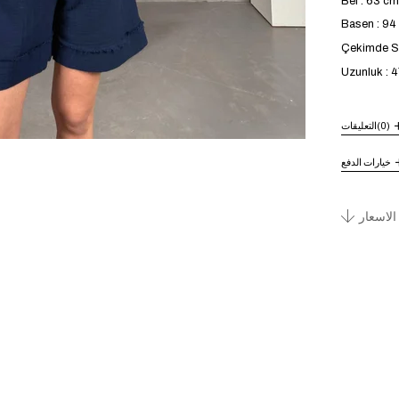
Bel : 63 cm
Basen : 9
Çekimde S b
Uzunluk : 
(0)
التعليقات
خيارات الدفع
الاسعار