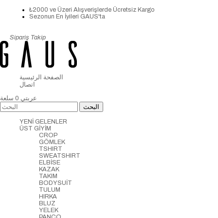
₺2000 ve Üzeri Alışverişlerde Ücretsiz Kargo
Sezonun En İyileri GAUS'ta
Sipariş Takip
الصفحة الرئيسية
اتصال
عربتي
0
سلعة
YENİ GELENLER
ÜST GİYİM
CROP
GÖMLEK
TSHIRT
SWEATSHIRT
ELBİSE
KAZAK
TAKIM
BODYSUİT
TULUM
HIRKA
BLUZ
YELEK
PANCO