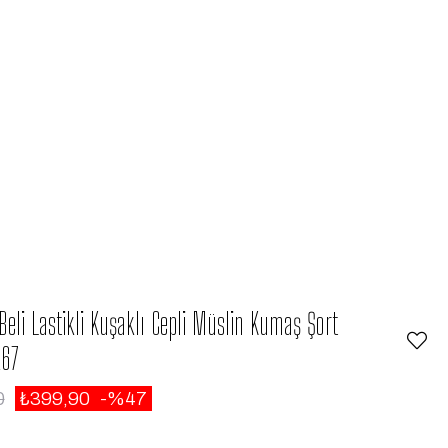
 Beli Lastikli Kuşaklı Cepli Müslin Kumaş Şort
67
0
₺399,90
47