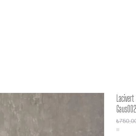
Lacivert
Gaus002
₺750,0