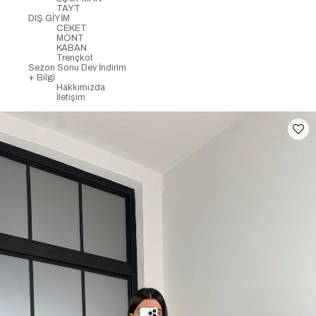
TAYT
DIŞ GİYİM
CEKET
MONT
KABAN
Trençkot
Sezon Sonu Dev İndirim
+ Bilgi
Hakkımızda
İletişim