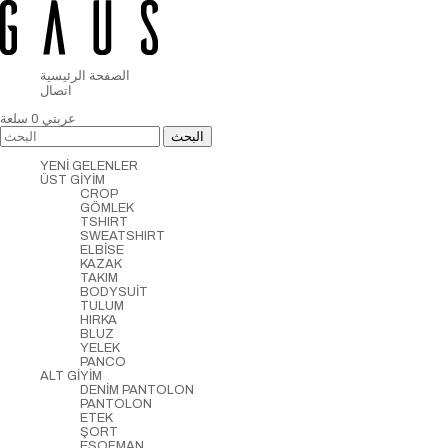
الصفحة الرئيسية
اتصال
عربتي
0
سلعة
YENİ GELENLER
ÜST GİYİM
CROP
GÖMLEK
TSHIRT
SWEATSHIRT
ELBİSE
KAZAK
TAKIM
BODYSUİT
TULUM
HIRKA
BLUZ
YELEK
PANCO
ALT GİYİM
DENİM PANTOLON
PANTOLON
ETEK
ŞORT
EŞOFMAN