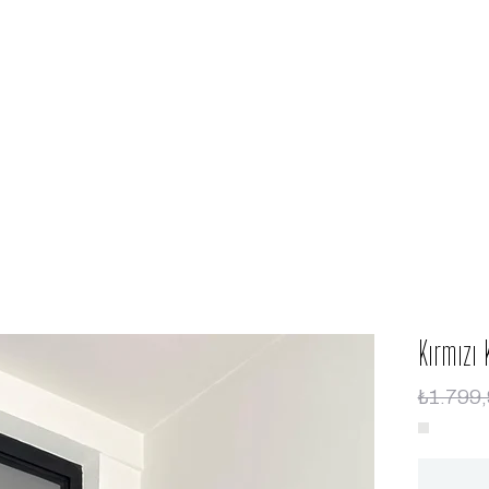
Kırmızı 
₺1.799