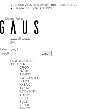
₺2000 ve Üzeri Alışverişlerde Ücretsiz Kargo
Sezonun En İyileri GAUS'ta
Sipariş Takip
الصفحة الرئيسية
اتصال
عربتي
0
سلعة
YENİ GELENLER
ÜST GİYİM
CROP
GÖMLEK
TSHIRT
SWEATSHIRT
ELBİSE
KAZAK
TAKIM
BODYSUİT
TULUM
HIRKA
BLUZ
YELEK
PANCO