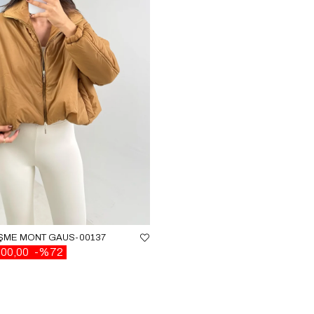
IŞME MONT GAUS-00137
500,00
%72