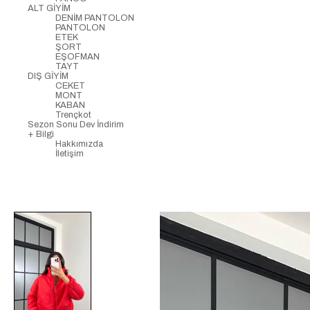
ALT GİYİM
DENİM PANTOLON
PANTOLON
ETEK
ŞORT
EŞOFMAN
TAYT
DIŞ GİYİM
CEKET
MONT
KABAN
Trençkot
Sezon Sonu Dev İndirim
+ Bilgi
Hakkımızda
İletişim