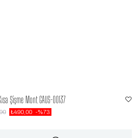
Kısa Şişme Mont GAUS-00137
,90
₺490,00
73